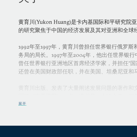
黄育川(Yukon Huang)是卡内基国际和平研
的研究聚焦于中国的经济发展及其对亚洲和全球
1992年至1997年，黄育川曾担任世界银行俄罗
务局的局长。1997年至2004年，他出任世界银
曾任世界银行亚洲地区首席经济学家，并担任“国
还曾在美国财政部任职，并在美国、坦桑尼亚和
黄育川出版、发表了大量阐述发展问题的著作和
写了《东亚视野》一书。该书是一本论文集，汇
述亚洲地区前景的论文。此外，他刚刚完成的《
展开
已于近期出版。
黄育川在世界银行、亚洲发展银行和多个国家的