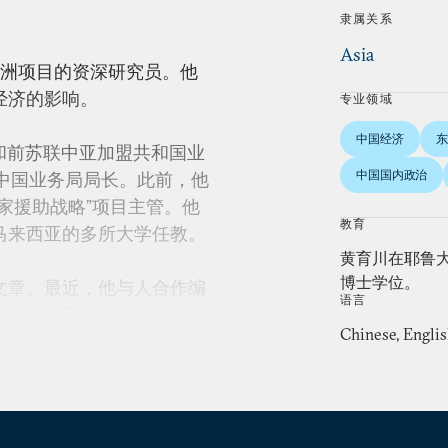
隶属关系
Asia
究院亚洲项目的资深研究员。他
经济的影响。
专业领域
中国经济
东
斯和前苏联中亚加盟共和国业
中国国内政治
行中国业务局局长。此前，他
家援助战略”项目主管。他
教育
马来西亚的多所大学任教。
黄育川在耶鲁
博士学位。
文章。最近，他与人合作编
语言
集了著名亚洲学者撰写的阐
Chinese, Engli
重塑东亚经济地理》一书也
政府部门和公司担任顾问。