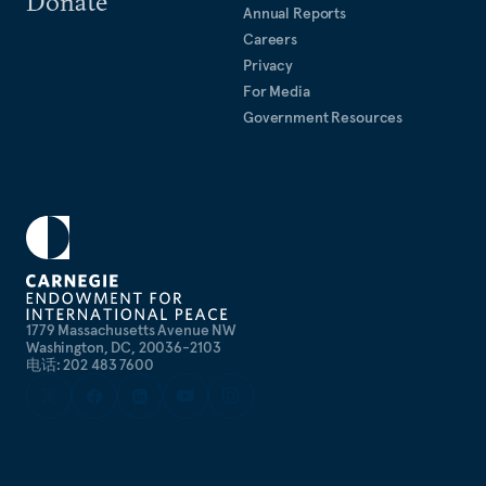
Donate
（CNN）《美国国情》节目、 美国全国广播公司
Annual Reports
（NBC）晚间新闻、美国哥伦比亚广播公司
Careers
（CBS）晚间新闻及美国公共电视网（PBS）《新
Privacy
闻一小时》等节目上露面。
For Media
Government Resources
1779 Massachusetts Avenue NW
Washington, DC, 20036-2103
电话: 202 483 7600