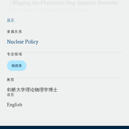
（Wagging the Plutonium Dog: Japanese Domestic
Politics and its International Security
Implications）》的报告。同时，他也是两本阿德
展开
菲（Adelphi)系列丛书：《裁军时期的威慑：深度
隶属关系
核裁军与国际安全（Deterrence During
Disarmament: Deep Nuclear Reductions and
Nuclear Policy
International Security）》和 《废止核武器
专业领域
（Abolishing Nuclear Weapons）》的作者（第二
本书同乔治•伯科维奇合著）。此外，他还同马克•
核政策
希布斯合著了题为 《为什么福岛事件是可以预防的
（Why Fukushima Was Preventable）》的论文，
教育
对福岛危机的深层原因进行了开创性的分析。他对
剑桥大学理论物理学博士
语言
核扩散危险的研究、包括对伊朗与朝鲜的解读，也
广泛出现在主要的报刊杂志和网站上。
English
阿克顿同时也是高超音速常规打击武器方面的研究
专家，曾发表题为《银色子弹？对常规武器的全球