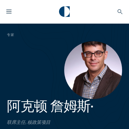
专家
阿克顿 詹姆斯•
联席主任, 核政策项目