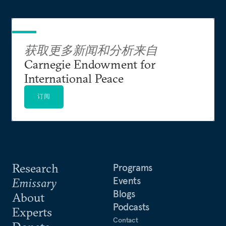
即时攻击提出正确问题（Silver Bullet? Asking the
Right Questions About Conventional Prompt
Global Strike）》的专题报告，并作为专家证人，
参与了美国众议院军事委员会以及美国国会下属的
获取更多新闻和分析来自
美中经济安全审查委员会的听证会。
Carnegie Endowment for
International Peace
阿克顿现任核安全工作组（Nuclear Security
Working Group）成员。他曾担任新一代美俄军控
订阅
工作组（Next Generation Working Group on U.S.-
Russia Arms Control）的联席主席，也是深度裁军
挑战委员会（Commission to Challenges to Deep
Cuts）的成员。
Research
Programs
阿克顿在《纽约时报》、《国际先驱论坛报》、
Events
Emissary
《外交事务》、《外交政策》、《科学与全球安
Blogs
About
全》、《生存》以及《华盛顿季刊》等报刊杂志上
Podcasts
Experts
发表过多篇文章，他也经常在美国有线电视新闻网
Contact