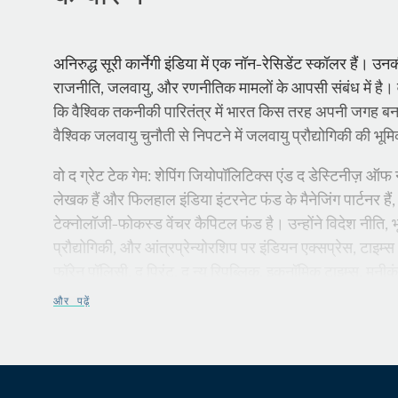
अनिरुद्ध सूरी कार्नेगी इंडिया में एक नॉन-रेसिडेंट स्कॉलर हैं। 
राजनीति, जलवायु, और रणनीतिक मामलों के आपसी संबंध में है।
कि वैश्विक तकनीकी पारितंत्र में भारत किस तरह अपनी जगह बन
वैश्विक जलवायु चुनौती से निपटने में जलवायु प्रौद्योगिकी की भूम
वो द ग्रेट टेक गेम: शेपिंग जियोपॉलिटिक्स एंड द डेस्टिनीज़ ऑफ 
लेखक हैं और फिलहाल इंडिया इंटरनेट फंड के मैनेजिंग पार्टनर ह
टेक्नोलॉजी-फोकस्ड वेंचर कैपिटल फंड है। उन्होंने विदेश नीति, 
प्रौद्योगिकी, और आंत्रप्रेन्योरशिप पर इंडियन एक्सप्रेस, टाइम्स
फॉरेन पॉलिसी, द प्रिंट, द न्यू रिपब्लिक, इकनॉमिक टाइम्स, मनी
प्रकाशनों के लिए काफी लेख लिखे हैं।
और पढ़ें
इससे पहले, उन्होंने नई दिल्ली में भारत सरकार, न्यूयॉर्क में मेकेंजी
और बीजिंग में चाइना इंस्टीट्यूट ऑफ इंटरनेशनल स्टडीज़ के साथ
पेनसिलवेनिया विश्वविद्यालय के व्हार्टन स्कूल से एमबीए की पढ़ाई पूर