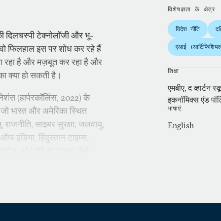
विशेषज्ञता के क्षेत्र
विदेश नीति
दक
उनकी दिलचस्पी टेक्नोलॉजी और भू-
 वो फिलहाल इस पर शोध कर रहे हैं
एआई (आर्टिफिशियल 
ा रहा है और मज़बूत कर रहा है और
शिक्षा
िका क्या हो सकती है।
एमबीए, द व्हार्टन स
नेशंस (हार्परकॉलिंस, 2022) के
इकनॉमिक्स एंड पॉल
भाषाएं
ैं, जो भारत और अमेरिका स्थित
भू-राजनीति, साइबर सुरक्षा, जलवायु,
English
 ऑफ इंडिया, हिंदुस्तान टाइम्स,
कंट्रोल, और एशिया टाइम्स जैसे
 एंड कंपनी, लंदन में गोल्डमैन सैक्स
 काम किया है। उन्होंने
ी की, हार्वर्ड कैनेडी स्कूल से